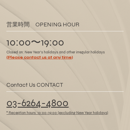
​営業時間 OPENING HOUR
10:00〜19:00
Closed on: New Year's holidays and other irregular holidays
(Please contact us at any time)
Contact Us CONTACT
03-6264-4800
* Reception hours: 10:00-19:00 (excluding New Year holidays)