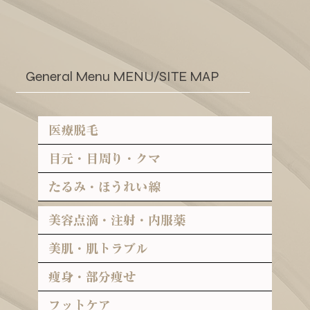
General Menu MENU/SITE MAP
医療脱毛
目元・目周り・クマ
たるみ・ほうれい線
美容点滴・注射・内服薬
美肌・肌トラブル
痩身・部分痩せ
フットケア