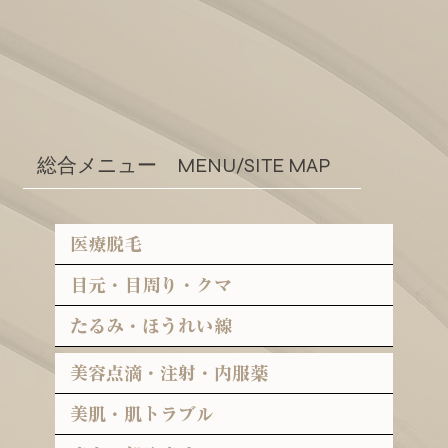
二重埋没法とは？効果・持続期間・ダウ
総合メニュー MENU/SITE MAP
ンタイムを銀座の医師が解説
医療脱毛
目元・目周り・クマ
たるみ・ほうれい線
美容点滴・注射・内服薬
美肌・肌トラブル