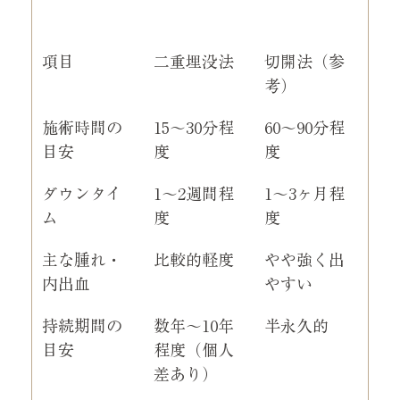
項目
二重埋没法
切開法（参
考）
施術時間の
15〜30分程
60〜90分程
目安
度
度
ダウンタイ
1〜2週間程
1〜3ヶ月程
ム
度
度
主な腫れ・
比較的軽度
やや強く出
内出血
やすい
持続期間の
数年〜10年
半永久的
目安
程度（個人
差あり）