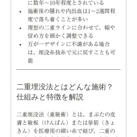
に数年〜10年程度とされている
施術後の腫れや内出血は1〜2週間程
度で落ち着くことが多い
理想の二重ラインに合わせて、幅や
留め方を細かく調整できる
万が一デザインに不満がある場合
は、埋没糸抜糸で元に戻すことも可
能
二重埋没法とはどんな施術？
仕組みと特徴を解説
二重埋没法（重瞼術）とは、まぶたの皮
膚と瞼板（けんばん）または挙筋（きょ
きん）を医療用の細い糸で結び、二重の