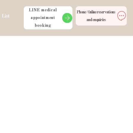
LINE medical
Phone/Online reservations
 List
appointment
and enquiries
booking