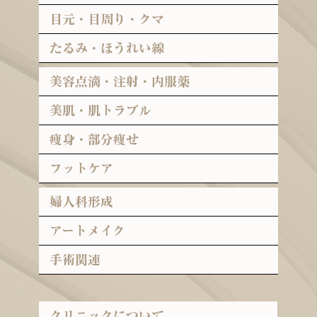
目元・目周り・クマ
たるみ・ほうれい線
美容点滴・注射・内服薬
美肌・肌トラブル
痩身・部分痩せ
フットケア
婦人科形成
アートメイク
手術関連
クリニックについて