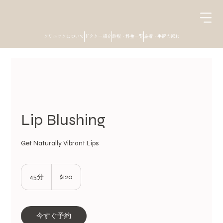
クリニックについて
ドクター紹介
診療・料金一覧
施術・手術の流れ
Lip Blushing
Get Naturally Vibrant Lips
120
米
45分
4
$120
ド
5
ル
分
今すぐ予約