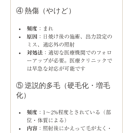
④ 熱傷（やけど）
頻度
：まれ
原因
：日焼け後の施術、出力設定の
ミス、適応外の照射
対処法
：適切な医療機関でのフォロ
ーアップが必要。医療クリニックで
は早急な対応が可能です
⑤ 逆説的多毛（硬毛化・増毛
化）
頻度
：1〜2%程度とされている（部
位・体質による）
内容
：照射後にかえって毛が太く・