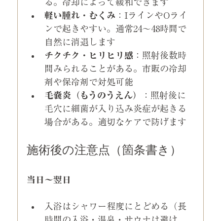
る。冷却によって緩和できます
軽い腫れ・むくみ
：IラインやOライ
ンで起きやすい。通常24〜48時間で
自然に消退します
チクチク・ヒリヒリ感
：照射後数時
間みられることがある。市販の冷却
剤や保冷剤で対処可能
毛嚢炎（もうのうえん）
：照射後に
毛穴に細菌が入り込み炎症が起きる
場合がある。適切なケアで防げます
施術後の注意点（箇条書き）
当日〜翌日
入浴はシャワー程度にとどめる（長
時間の入浴・温泉・サウナは避け