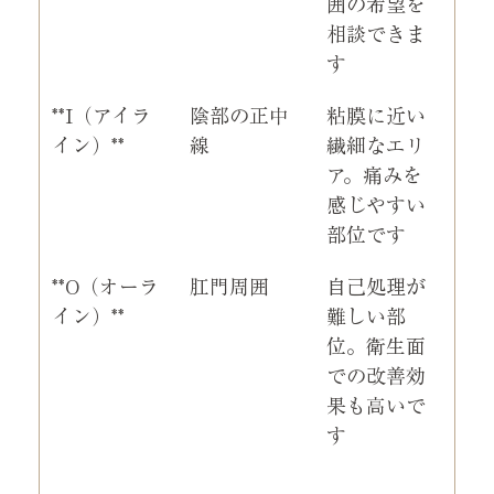
囲の希望を
相談できま
す
**I（アイラ
陰部の正中
粘膜に近い
イン）**
線
繊細なエリ
ア。痛みを
感じやすい
部位です
**O（オーラ
肛門周囲
自己処理が
イン）**
難しい部
位。衛生面
での改善効
果も高いで
す