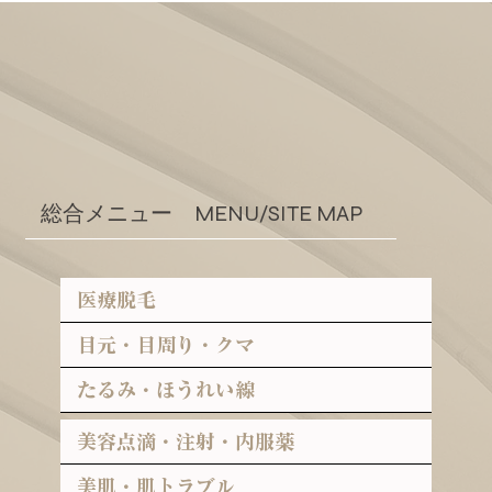
二重埋没法とは？効果・持続期間・ダウ
総合メニュー MENU/SITE MAP
ンタイムを銀座の医師が解説
医療脱毛
目元・目周り・クマ
たるみ・ほうれい線
美容点滴・注射・内服薬
美肌・肌トラブル