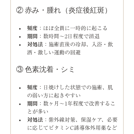
② 赤み・腫れ（炎症後紅斑）
頻度
：ほぼ全員に一時的に起こる
期間
：数時間〜2日程度で消退
対処法
：施術直後の冷却、入浴・飲
酒・激しい運動の回避
③ 色素沈着・シミ
頻度
：日焼けした状態での施術、肌
の弱い方に起きやすい
期間
：数ヶ月〜1年程度で改善するこ
とが多い
対処法
：紫外線対策、保湿ケア、必要
に応じてビタミンC誘導体外用薬など