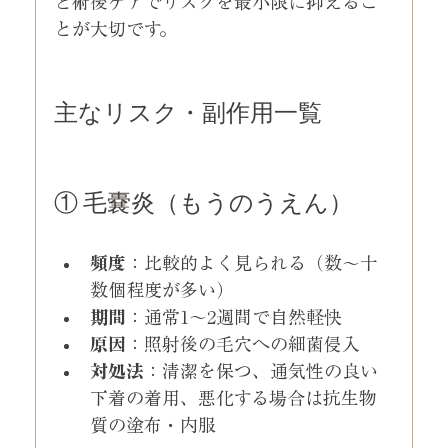
と術後ケアでリスクを最小限に抑えるこ
とが大切です。
主なリスク・副作用一覧
① 毛嚢炎（もうのうえん）
頻度
：比較的よく見られる（数〜十
数個程度が多い）
期間
：通常1〜2週間で自然軽快
原因
：照射後の毛穴への細菌侵入
対処法
：清潔を保つ、通気性の良い
下着の着用、悪化する場合は抗生物
質の塗布・内服